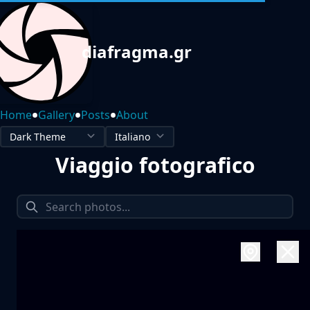
diafragma.gr
•
•
•
Home
Gallery
Posts
About
Viaggio fotografico
1