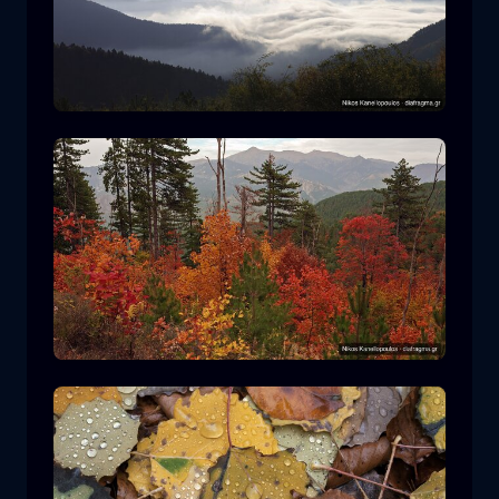
Parco Nazionale Rodopi
montagna
Parco Nazionale
Escursionismo nel Parco Nazionale di
Pindos
foresta
colore
autunno
+2 more