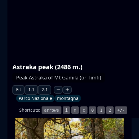
Laghi di Prespa
acqua
montagna
Parco Nazionale
+1 more
Astraka peak (2486 m.)
Peak Astraka of Mt Gamila (or Timfi)
Moonrise
sorgere della luna
luna
mare
+1 more
Fit
1:1
2:1
Parco Nazionale
montagna
Shortcuts:
arrows
i
m
c
0
1
2
+/-