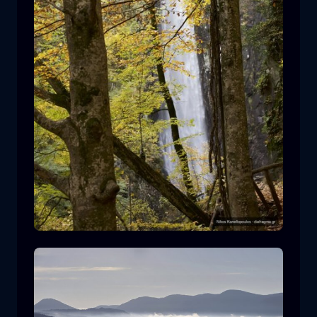
Leivaditis waterfall
cascata
acqua