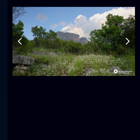
Tulipano
fiore
macro
La sirena
primo piano