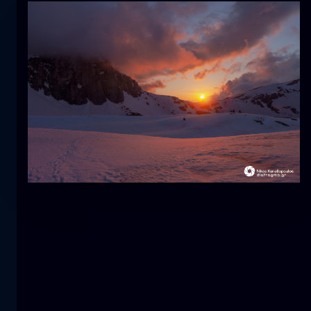
Tulpe
Blume
macro
Die Meerjungfrau
Nahaufnahme