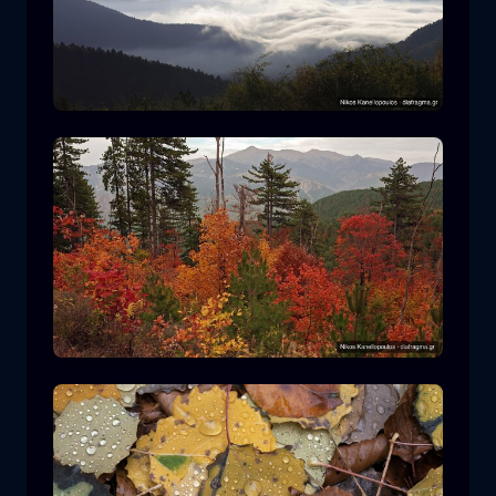
Nationalpark Rodopi
Berg
Nationalpark
Wandern im Nationalpark Pindos
Wald
Farbe
Herbst
+2 more