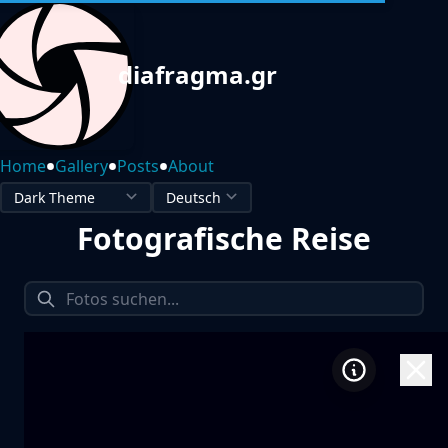
diafragma.gr
•
•
•
Home
Gallery
Posts
About
Fotografische Reise
1