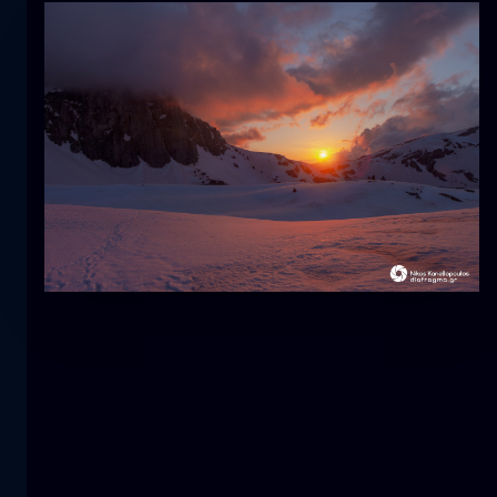
Τουλίπα
λουλούδι
macro
Η γοργόνα
κοντινά