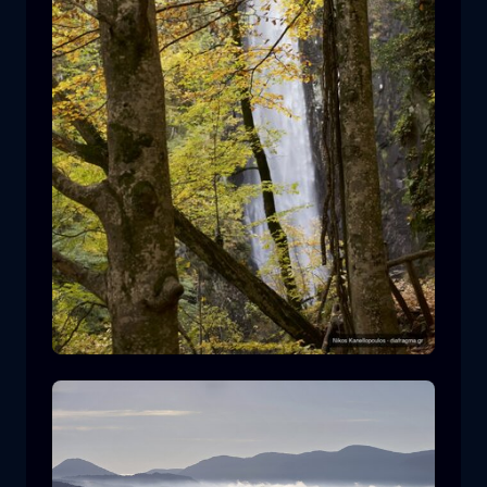
Καταρράκτης Λειβαδίτη
καταρράκτης
νερό