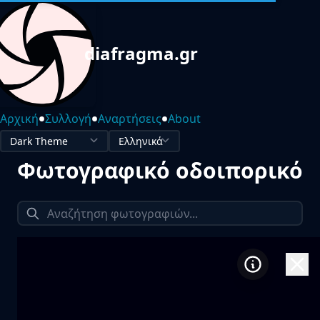
diafragma.gr
•
•
•
Αρχική
Συλλογή
Αναρτήσεις
About
Φωτογραφικό οδοιπορικό
1