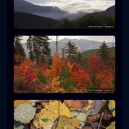
Ε.Δ. Ροδόπης
βουνό
Εθνικό Πάρκο
Πεζοπορία στον Ε.Δ. Πίνδου
δάσος
χρώμα
φθινόπωρο
+2 more