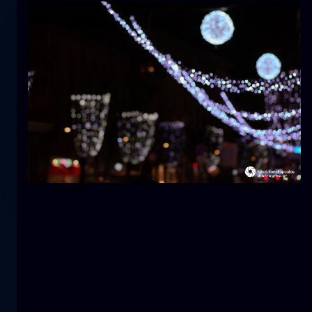
Tulipán
flor
macro
La sirena
primer plano