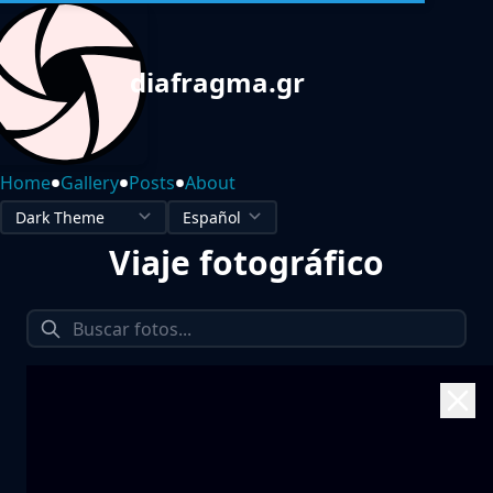
diafragma.gr
•
•
•
Home
Gallery
Posts
About
Viaje fotográfico
1