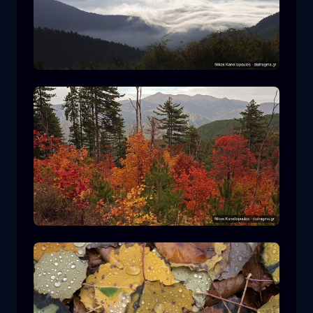
Parque Nacional Rodopi
montaña
Parque Nacional
Senderismo en el Parque Nacional
Pindos
bosque
color
otoño
+2 more