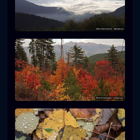
Parco Nazionale Rodopi
montagna
Parco Nazionale
Escursionismo nel Parco Nazionale di
Pindos
foresta
colore
autunno
+2 more