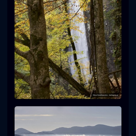
Leivaditis waterfall
cascata
acqua