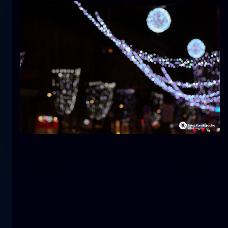
Tulipano
fiore
macro
La sirena
primo piano