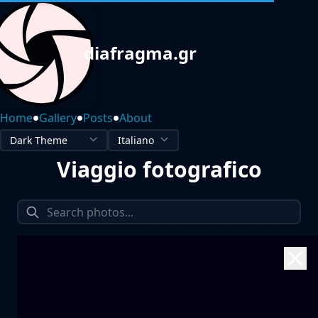
diafragma.gr
•
•
•
Home
Gallery
Posts
About
Viaggio fotografico
1