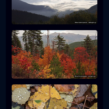
罗多皮国家公园
山
国家公园
在平多斯国家公园徒步旅行
森林
颜色
秋天
+2 more