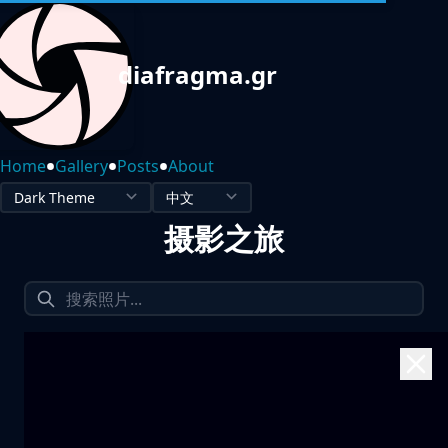
diafragma.gr
•
•
•
Home
Gallery
Posts
About
摄影之旅
1