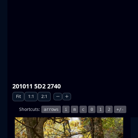
普雷斯帕湖
水
山
国家公园
+1 more
月升
201011 5D2 2740
月升
月亮
海
+1 more
Fit
1:1
2:1
Shortcuts:
arrows
i
m
c
0
1
2
+/-