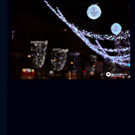
郁金香
花
macro
美人鱼
特写