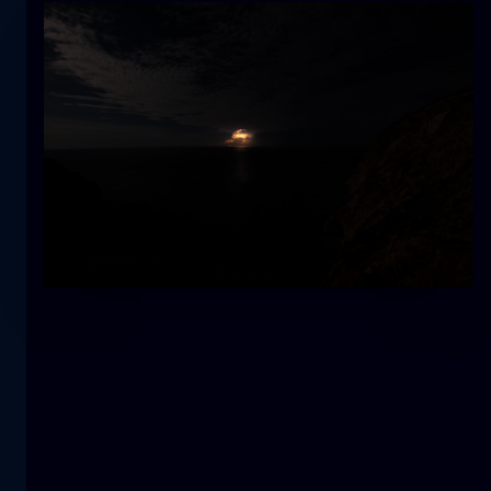
Tulipán
flor
macro
La sirena
primer plano