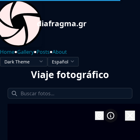
diafragma.gr
•
•
•
Home
Gallery
Posts
About
Viaje fotográfico
1