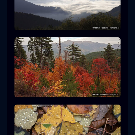
Parque Nacional Rodopi
montaña
Parque Nacional
Senderismo en el Parque Nacional
Pindos
bosque
color
otoño
+2 more