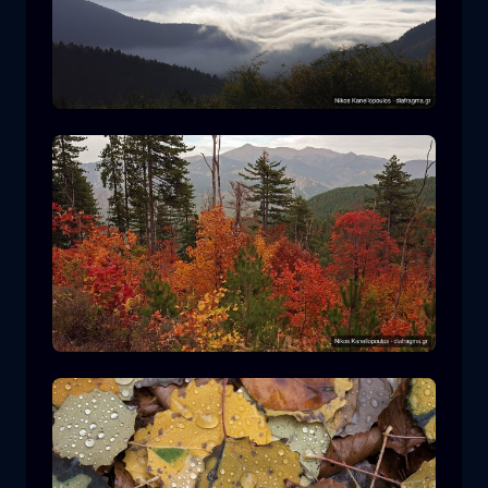
Parque Nacional Rodopi
montaña
Parque Nacional
Senderismo en el Parque Nacional
Pindos
bosque
color
otoño
+2 more