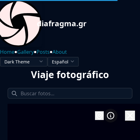
diafragma.gr
•
•
•
Home
Gallery
Posts
About
Viaje fotográfico
1