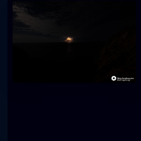
Tulipán
flor
macro
La sirena
primer plano