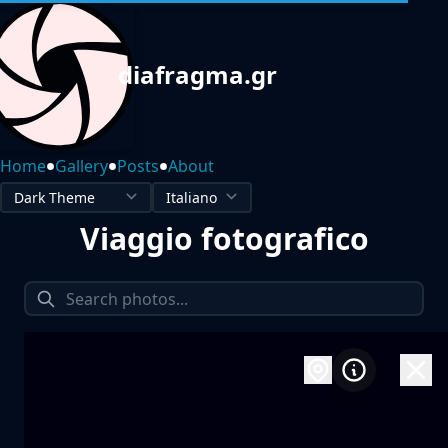
diafragma.gr
•
•
•
Home
Gallery
Posts
About
Viaggio fotografico
1