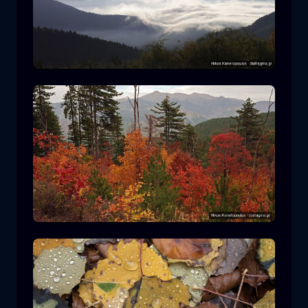
Parco Nazionale Rodopi
montagna
Parco Nazionale
Escursionismo nel Parco Nazionale di
Pindos
foresta
colore
autunno
+2 more