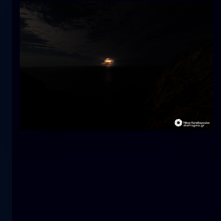
Tulipano
fiore
macro
La sirena
primo piano