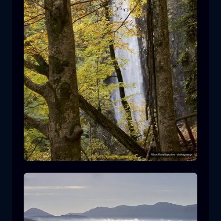
Leivaditis waterfall
cascata
acqua