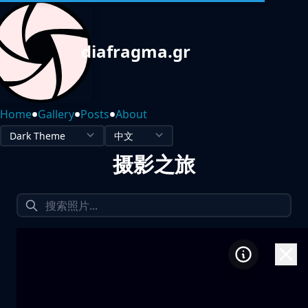
diafragma.gr
•
•
•
Home
Gallery
Posts
About
摄影之旅
1