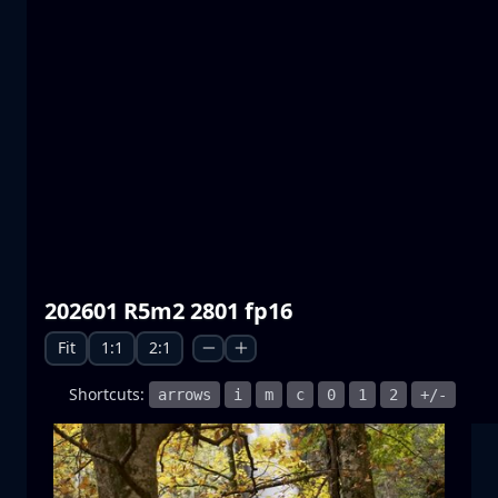
普雷斯帕湖
水
山
国家公园
+1 more
月升
202601 R5m2 2801 fp16
月升
月亮
海
+1 more
Fit
1:1
2:1
Shortcuts:
arrows
i
m
c
0
1
2
+/-