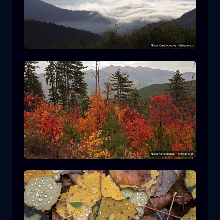
罗多皮国家公园
山
国家公园
在平多斯国家公园徒步旅行
森林
颜色
秋天
+2 more