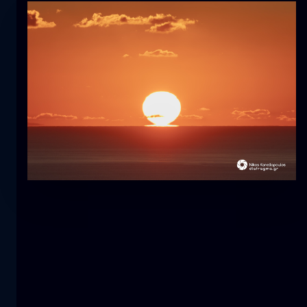
郁金香
花
macro
美人鱼
特写