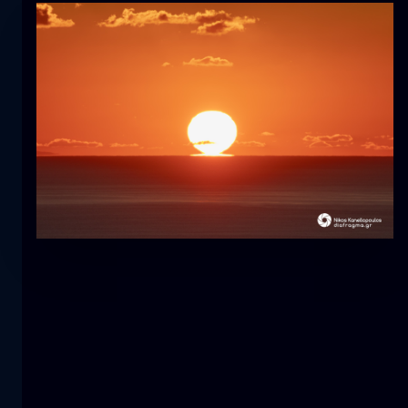
Tulipán
flor
macro
La sirena
primer plano