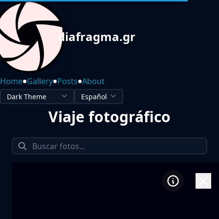
diafragma.gr
•
•
•
Home
Gallery
Posts
About
Viaje fotográfico
1