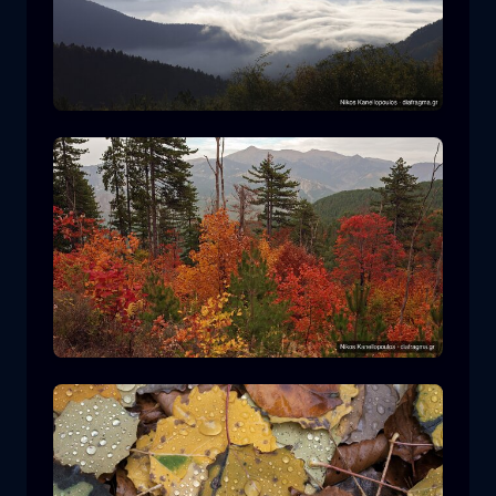
Parque Nacional Rodopi
montaña
Parque Nacional
Senderismo en el Parque Nacional
Pindos
bosque
color
otoño
+2 more