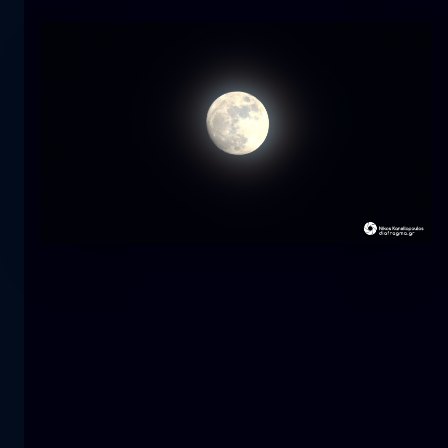
Τουλίπα
λουλούδι
macro
Η γοργόνα
κοντινά