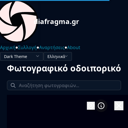
diafragma.gr
•
•
•
Αρχική
Συλλογή
Αναρτήσεις
About
Φωτογραφικό οδοιπορικό
1