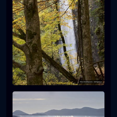
Καταρράκτης Λειβαδίτη
καταρράκτης
νερό