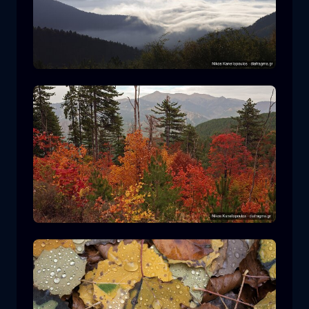
Ε.Δ. Ροδόπης
βουνό
Εθνικό Πάρκο
Πεζοπορία στον Ε.Δ. Πίνδου
δάσος
χρώμα
φθινόπωρο
+2 more