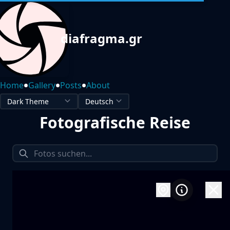
diafragma.gr
•
•
•
Home
Gallery
Posts
About
Fotografische Reise
1