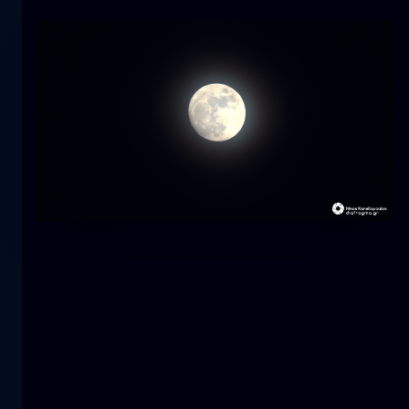
Tulpe
Blume
macro
Die Meerjungfrau
Nahaufnahme