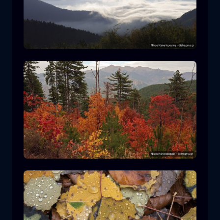
Nationalpark Rodopi
Berg
Nationalpark
Wandern im Nationalpark Pindos
Wald
Farbe
Herbst
+2 more