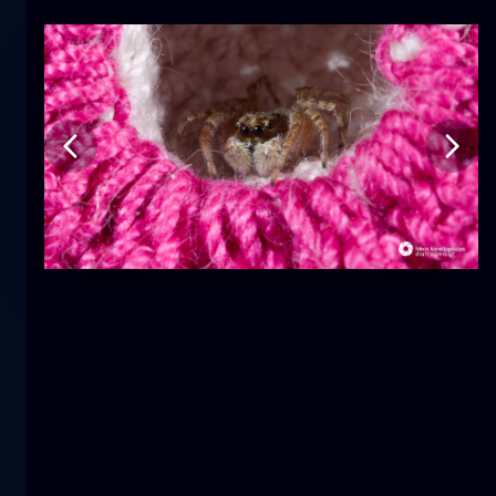
Tulipán
flor
macro
La sirena
primer plano