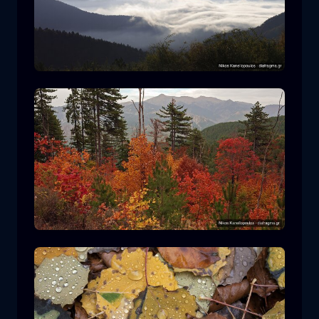
Parque Nacional Rodopi
montaña
Parque Nacional
Senderismo en el Parque Nacional
Pindos
bosque
color
otoño
+2 more