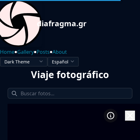
diafragma.gr
•
•
•
Home
Gallery
Posts
About
Viaje fotográfico
1