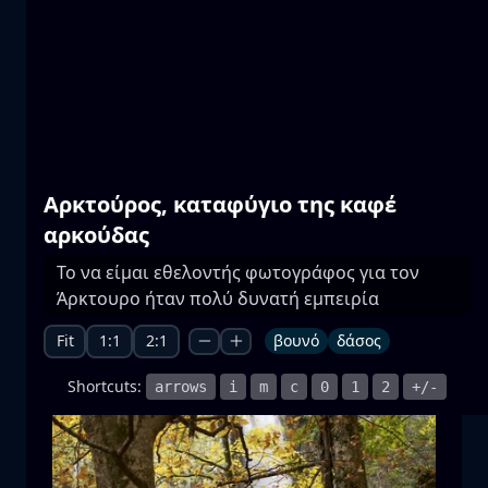
Πρέσπες
νερό
βουνό
Εθνικό Πάρκο
+1 more
Αρκτούρος, καταφύγιο της καφέ
αρκούδας
Το να είμαι εθελοντής φωτογράφος για τον
Πανσέληνος
Άρκτουρο ήταν πολύ δυνατή εμπειρία
ανατ. σελήνης
σελήνη
θάλασσα
+1 more
Fit
1:1
2:1
βουνό
δάσος
Shortcuts:
arrows
i
m
c
0
1
2
+/-