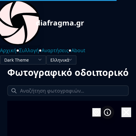
diafragma.gr
•
•
•
Αρχική
Συλλογή
Αναρτήσεις
About
Φωτογραφικό οδοιπορικό
1