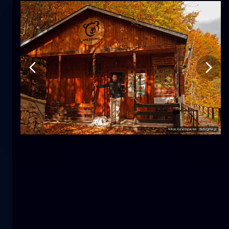
Τουλίπα
λουλούδι
macro
Η γοργόνα
κοντινά