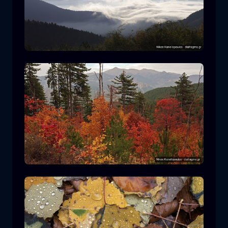
Ε.Δ. Ροδόπης
βουνό
Εθνικό Πάρκο
Πεζοπορία στον Ε.Δ. Πίνδου
δάσος
χρώμα
φθινόπωρο
+2 more