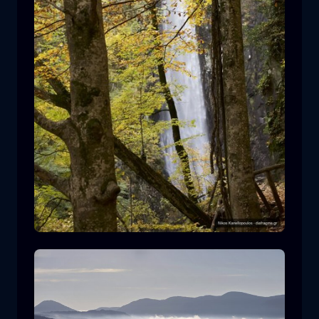
Καταρράκτης Λειβαδίτη
καταρράκτης
νερό