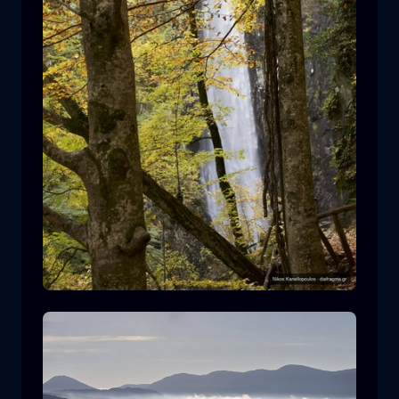
Καταρράκτης Λειβαδίτη
καταρράκτης
νερό