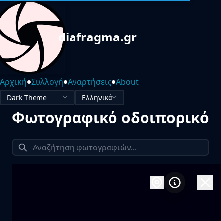
diafragma.gr
•
•
•
Αρχική
Συλλογή
Αναρτήσεις
About
Φωτογραφικό οδοιπορικό
1