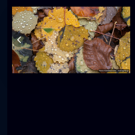
Τουλίπα
λουλούδι
macro
Η γοργόνα
κοντινά