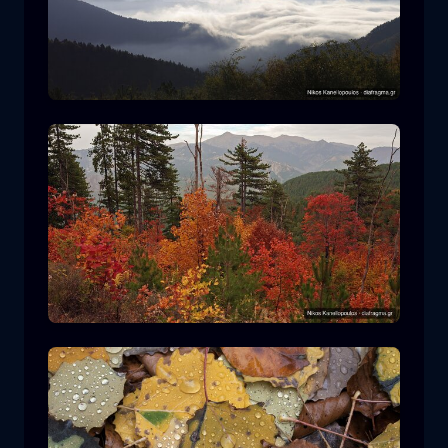
Ε.Δ. Ροδόπης
βουνό
Εθνικό Πάρκο
Πεζοπορία στον Ε.Δ. Πίνδου
δάσος
χρώμα
φθινόπωρο
+2 more