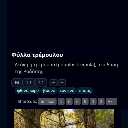
Πρέσπες
νερό
βουνό
Εθνικό Πάρκο
+1 more
Φύλλα τρέμουλου
Λεύκη η τρέμουσα (populus tremula), στα δάση
της Ροδόπης
Πανσέληνος
ανατ. σελήνης
σελήνη
θάλασσα
+1 more
Fit
1:1
2:1
φθινόπωρο
βουνό
κοντινά
δάσος
Shortcuts:
arrows
i
m
c
0
1
2
+/-