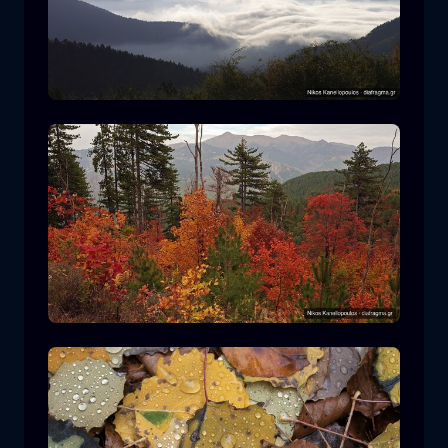
Ε.Δ. Ροδόπης
βουνό
Εθνικό Πάρκο
Πεζοπορία στον Ε.Δ. Πίνδου
δάσος
χρώμα
φθινόπωρο
+2 more