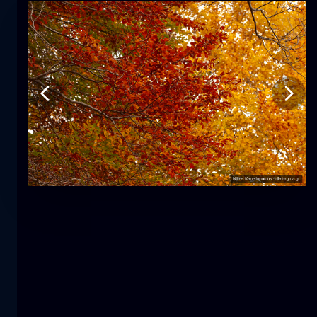
Τουλίπα
λουλούδι
macro
Η γοργόνα
κοντινά