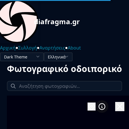
diafragma.gr
•
•
•
Αρχική
Συλλογή
Αναρτήσεις
About
Φωτογραφικό οδοιπορικό
1