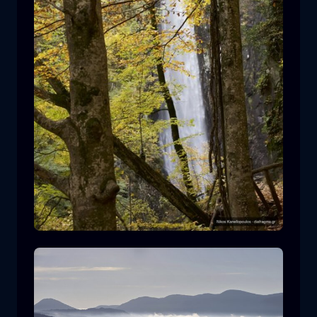
Καταρράκτης Λειβαδίτη
καταρράκτης
νερό