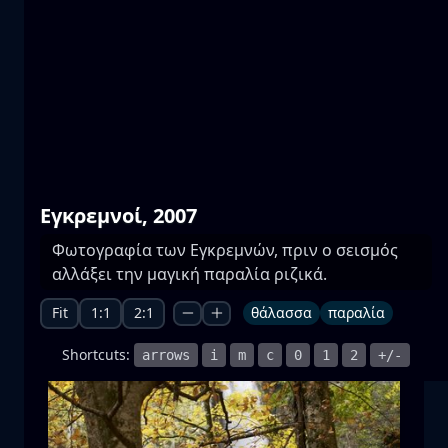
Πρέσπες
νερό
βουνό
Εθνικό Πάρκο
+1 more
Εγκρεμνοί, 2007
Φωτογραφία των Εγκρεμνών, πριν ο σεισμός
Πανσέληνος
αλλάξει την μαγική παραλία ριζικά.
ανατ. σελήνης
σελήνη
θάλασσα
+1 more
Fit
1:1
2:1
θάλασσα
παραλία
Shortcuts:
arrows
i
m
c
0
1
2
+/-