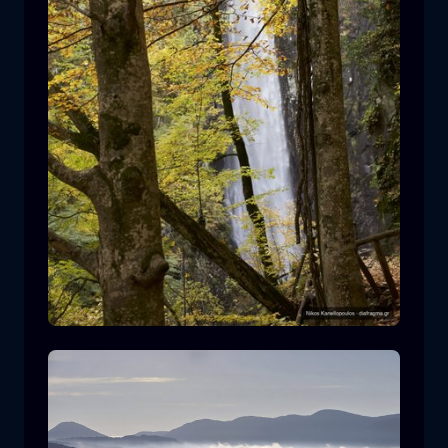
Καταρράκτης Λειβαδίτη
καταρράκτης
νερό