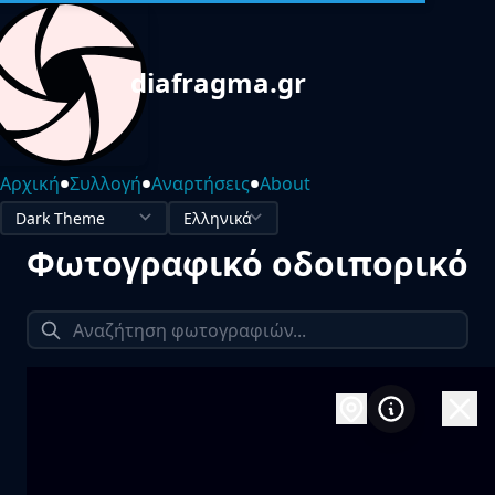
diafragma.gr
•
•
•
Αρχική
Συλλογή
Αναρτήσεις
About
Φωτογραφικό οδοιπορικό
1