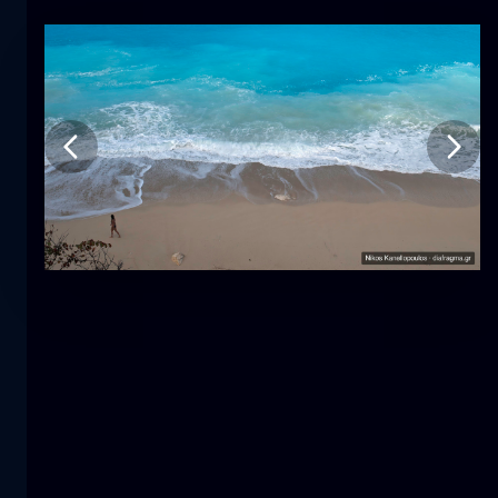
Τουλίπα
λουλούδι
macro
Η γοργόνα
κοντινά