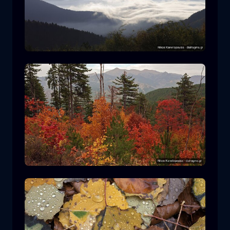
Ε.Δ. Ροδόπης
βουνό
Εθνικό Πάρκο
Πεζοπορία στον Ε.Δ. Πίνδου
δάσος
χρώμα
φθινόπωρο
+2 more