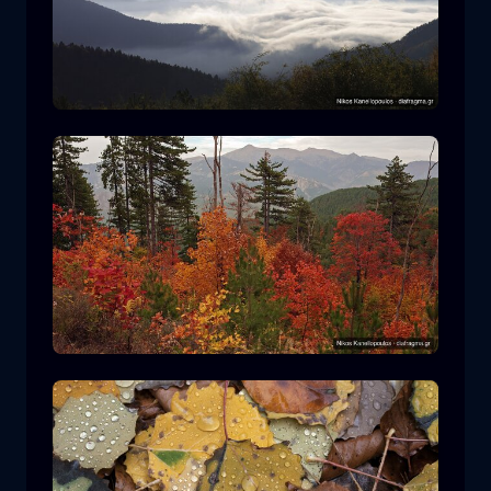
Parco Nazionale Rodopi
montagna
Parco Nazionale
Escursionismo nel Parco Nazionale di
Pindos
foresta
colore
autunno
+2 more