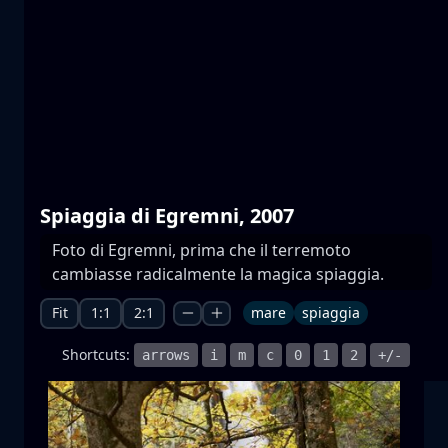
Laghi di Prespa
acqua
montagna
Parco Nazionale
+1 more
Spiaggia di Egremni, 2007
Foto di Egremni, prima che il terremoto
Moonrise
cambiasse radicalmente la magica spiaggia.
sorgere della luna
luna
mare
+1 more
Fit
1:1
2:1
mare
spiaggia
Shortcuts:
arrows
i
m
c
0
1
2
+/-