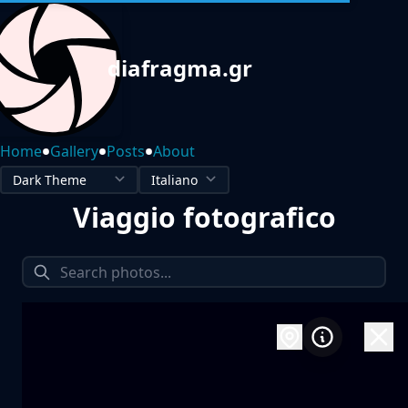
diafragma.gr
•
•
•
Home
Gallery
Posts
About
Viaggio fotografico
1