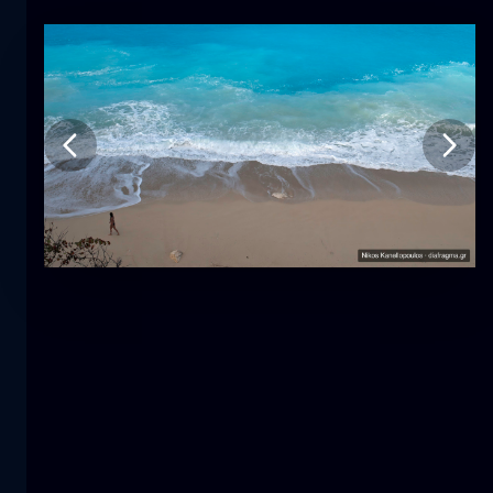
Tulipano
fiore
macro
La sirena
primo piano