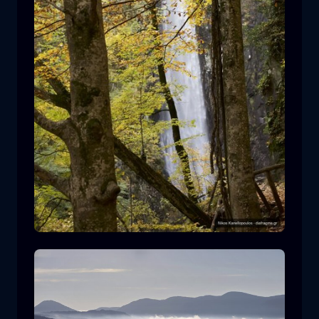
Leivaditis waterfall
cascata
acqua