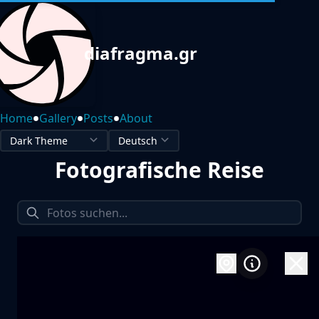
diafragma.gr
•
•
•
Home
Gallery
Posts
About
Fotografische Reise
1