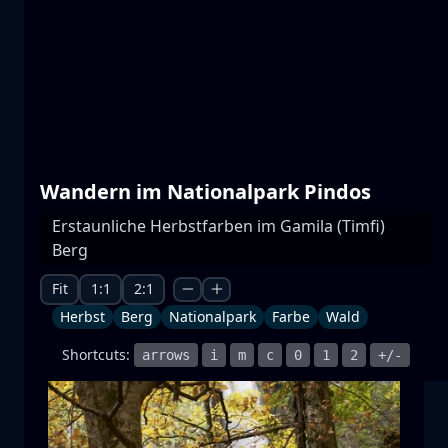
Prespa Seen
Wasser
Berg
Nationalpark
+1 more
Wandern im Nationalpark Pindos
Erstaunliche Herbstfarben im Gamila (Timfi)
Berg
Mondaufgang
Mondaufgang
Mond
Meer
+1 more
Fit
1:1
2:1
Herbst
Berg
Nationalpark
Farbe
Wald
Shortcuts:
arrows
i
m
c
0
1
2
+/-