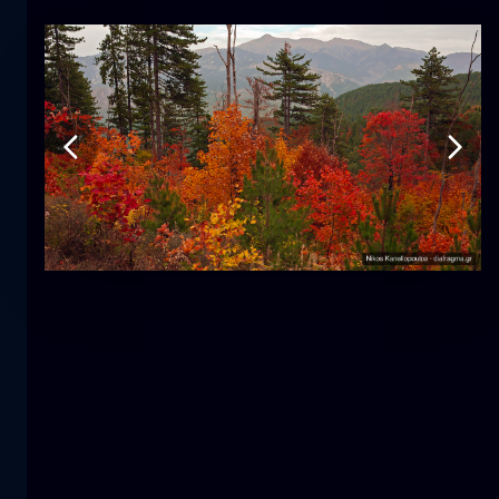
Tulpe
Blume
macro
Die Meerjungfrau
Nahaufnahme