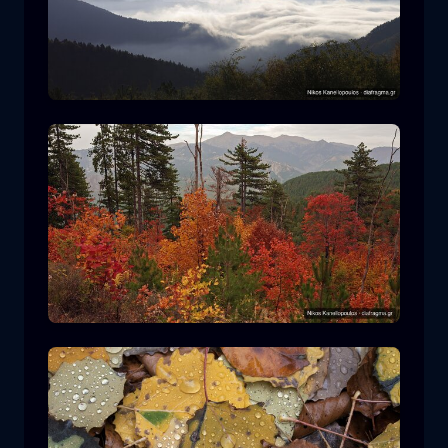
Nationalpark Rodopi
Berg
Nationalpark
Wandern im Nationalpark Pindos
Wald
Farbe
Herbst
+2 more