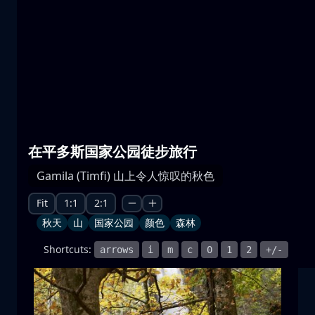
普雷斯帕湖
水
山
国家公园
+1 more
在平多斯国家公园徒步旅行
Gamila (Timfi) 山上令人惊叹的秋色
月升
月升
月亮
海
+1 more
Fit
1:1
2:1
秋天
山
国家公园
颜色
森林
Shortcuts:
arrows
i
m
c
0
1
2
+/-