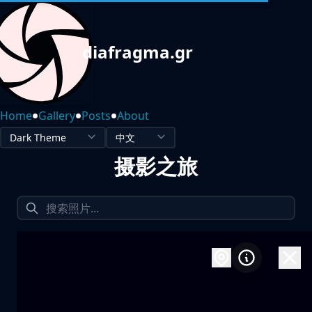
diafragma.gr
•
•
•
Home
Gallery
Posts
About
摄影之旅
1