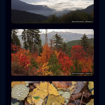
罗多皮国家公园
山
国家公园
在平多斯国家公园徒步旅行
森林
颜色
秋天
+2 more