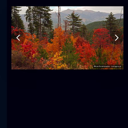
郁金香
花
macro
美人鱼
特写