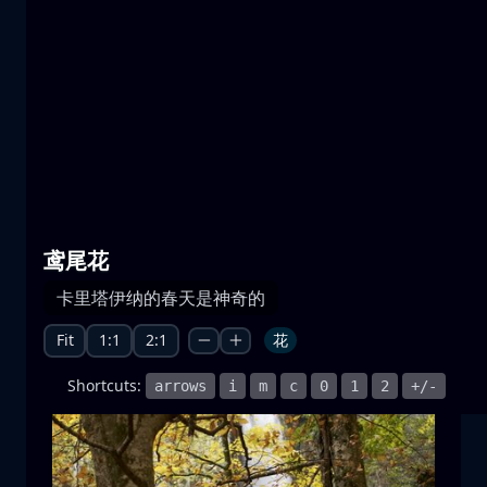
普雷斯帕湖
水
山
国家公园
+1 more
鸢尾花
月升
卡里塔伊纳的春天是神奇的
月升
月亮
海
+1 more
Fit
1:1
2:1
花
Shortcuts:
arrows
i
m
c
0
1
2
+/-