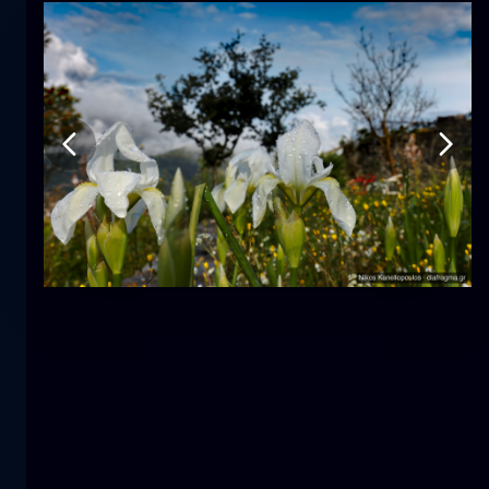
郁金香
花
macro
美人鱼
特写