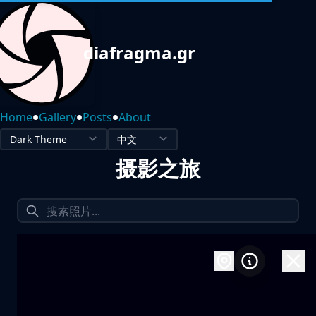
diafragma.gr
•
•
•
Home
Gallery
Posts
About
摄影之旅
1