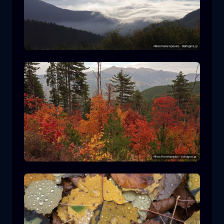
罗多皮国家公园
山
国家公园
在平多斯国家公园徒步旅行
森林
颜色
秋天
+2 more