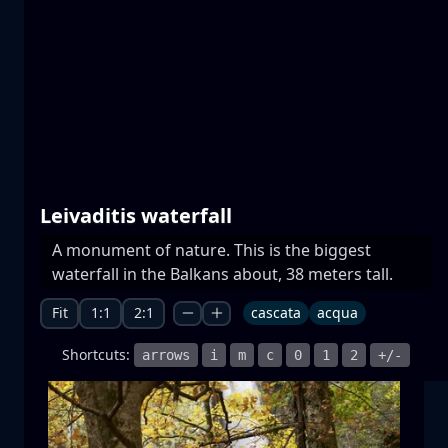
Laghi di Prespa
acqua
montagna
Parco Nazionale
+1 more
Leivaditis waterfall
A monument of nature. This is the biggest
Moonrise
waterfall in the Balkans about, 38 meters tall.
sorgere della luna
luna
mare
+1 more
Fit
1:1
2:1
cascata
acqua
Shortcuts:
arrows
i
m
c
0
1
2
+/-