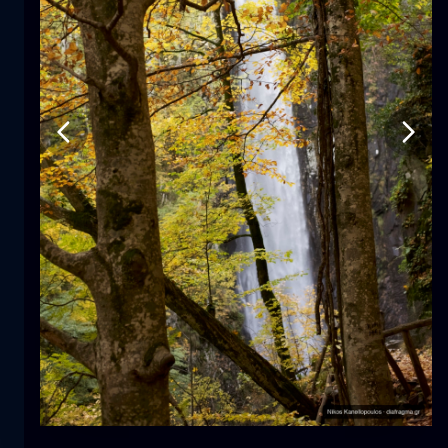
Tulipano
fiore
macro
La sirena
primo piano