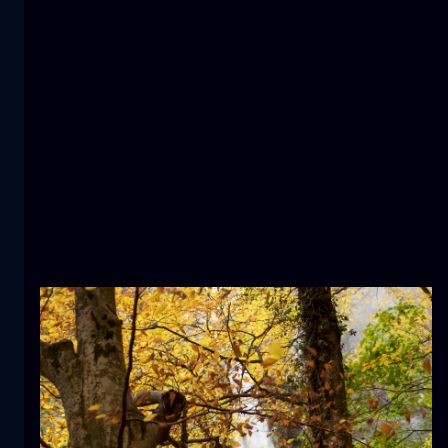
1000-star hotel
astrofotografia
montagna
Snow wave
montagna
neve