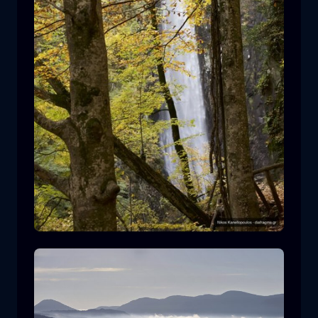
Leivaditis waterfall
cascata
acqua