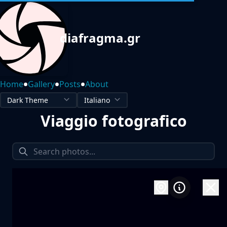
diafragma.gr
•
•
•
Home
Gallery
Posts
About
Viaggio fotografico
1