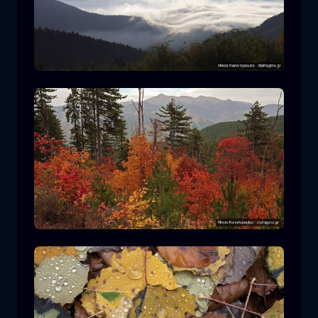
Parco Nazionale Rodopi
montagna
Parco Nazionale
Escursionismo nel Parco Nazionale di
Pindos
foresta
colore
autunno
+2 more