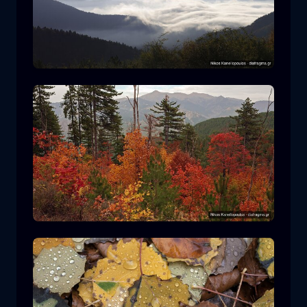
Ε.Δ. Ροδόπης
βουνό
Εθνικό Πάρκο
Πεζοπορία στον Ε.Δ. Πίνδου
δάσος
χρώμα
φθινόπωρο
+2 more