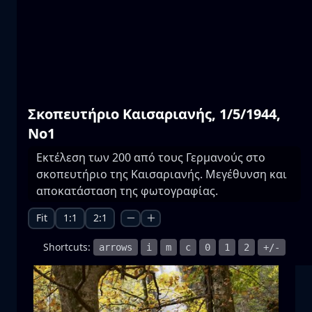
Πρέσπες
νερό
βουνό
Εθνικό Πάρκο
+1 more
Σκοπευτήριο Καισαριανής, 1/5/1944,
Νο1
Εκτέλεση των 200 από τους Γερμανούς στο
σκοπευτήριο της Καισαριανής. Μεγέθυνση και
Πανσέληνος
αποκατάσταση της φωτογραφίας.
ανατ. σελήνης
σελήνη
θάλασσα
+1 more
Fit
1:1
2:1
Shortcuts:
arrows
i
m
c
0
1
2
+/-