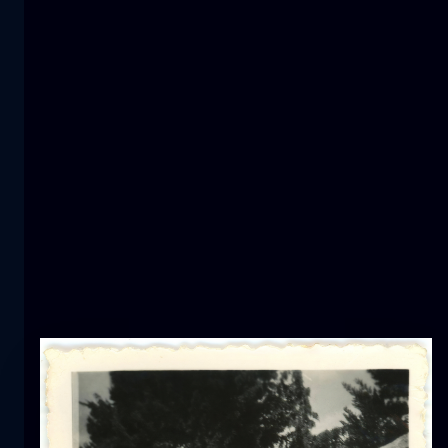
Ξενοδοχείο 1000 αστέρων
αστροφωτογραφία
βουνό
Κύματα από χιόνι
βουνό
χιόνι