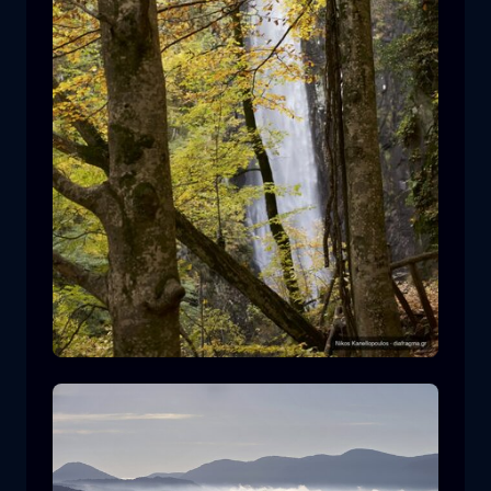
Καταρράκτης Λειβαδίτη
καταρράκτης
νερό