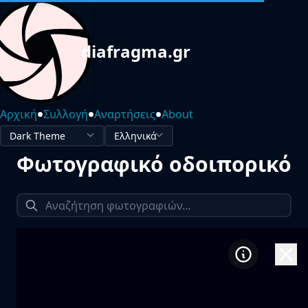
diafragma.gr
•
•
•
Αρχική
Συλλογή
Αναρτήσεις
About
Φωτογραφικό οδοιπορικό
1