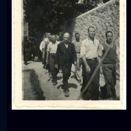
Τουλίπα
λουλούδι
macro
Η γοργόνα
κοντινά