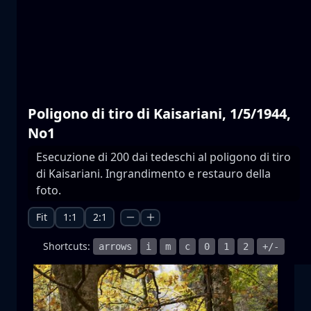
Laghi di Prespa
acqua
montagna
Parco Nazionale
+1 more
Poligono di tiro di Kaisariani, 1/5/1944,
No1
Esecuzione di 200 dai tedeschi al poligono di tiro
di Kaisariani. Ingrandimento e restauro della
Moonrise
foto.
sorgere della luna
luna
mare
+1 more
Fit
1:1
2:1
Shortcuts:
arrows
i
m
c
0
1
2
+/-