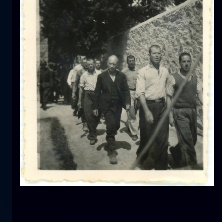
Tulipano
fiore
macro
La sirena
primo piano