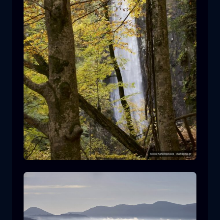
Leivaditis waterfall
cascata
acqua