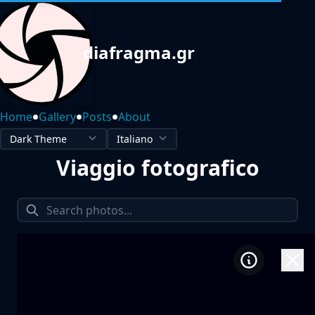
diafragma.gr
•
•
•
Home
Gallery
Posts
About
Viaggio fotografico
1