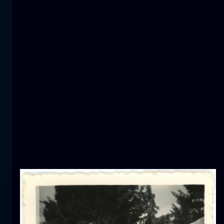
1000-star hotel
astrofotografia
montagna
Snow wave
montagna
neve