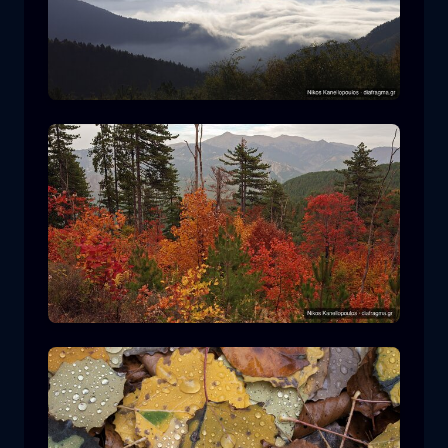
Parco Nazionale Rodopi
montagna
Parco Nazionale
Escursionismo nel Parco Nazionale di
Pindos
foresta
colore
autunno
+2 more