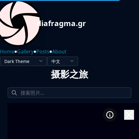
diafragma.gr
•
•
•
Home
Gallery
Posts
About
摄影之旅
1