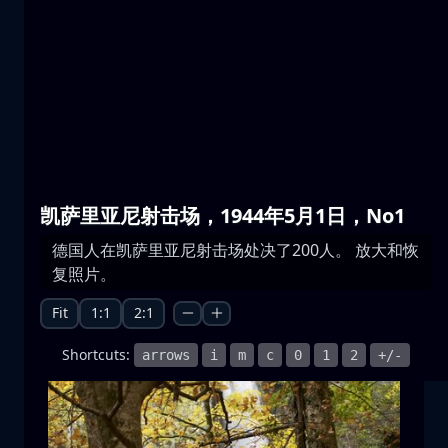
普雷斯帕湖
水
山
国家公园
+1 more
凯萨里亚尼射击场，1944年5月1日，No1
德国人在凯萨里亚尼射击场处决了200人。 放大和恢
月升
复照片。
月升
月亮
海
+1 more
Fit
1:1
2:1
Shortcuts:
arrows
i
m
c
0
1
2
+/-