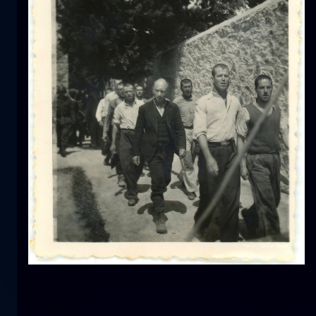
郁金香
花
macro
美人鱼
特写