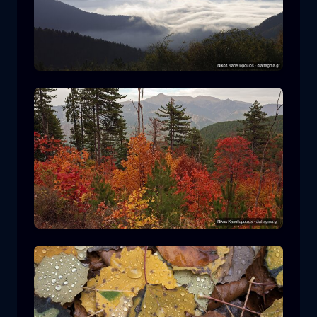
罗多皮国家公园
山
国家公园
在平多斯国家公园徒步旅行
森林
颜色
秋天
+2 more