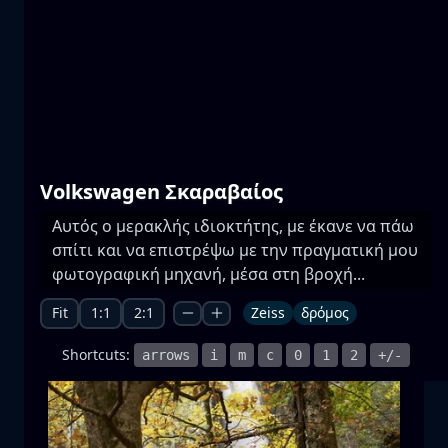
Πρέσπες
νερό
βουνό
Εθνικό Πάρκο
+1 more
Volkswagen Σκαραβαίος
Αυτός ο μερακλής ιδιοκτήτης, με έκανε να πάω
σπίτι και να επιστρέψω με την πραγματική μου
Πανσέληνος
φωτογραφική μηχανή, μέσα στη βροχή...
ανατ. σελήνης
σελήνη
θάλασσα
+1 more
Fit
1:1
2:1
Zeiss
δρόμος
Shortcuts:
arrows
i
m
c
0
1
2
+/-