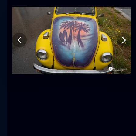
Τουλίπα
λουλούδι
macro
Η γοργόνα
κοντινά