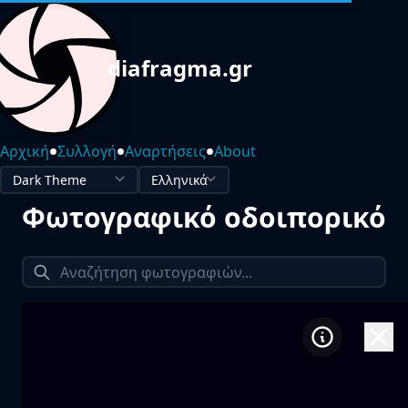
diafragma.gr
•
•
•
Αρχική
Συλλογή
Αναρτήσεις
About
Φωτογραφικό οδοιπορικό
1