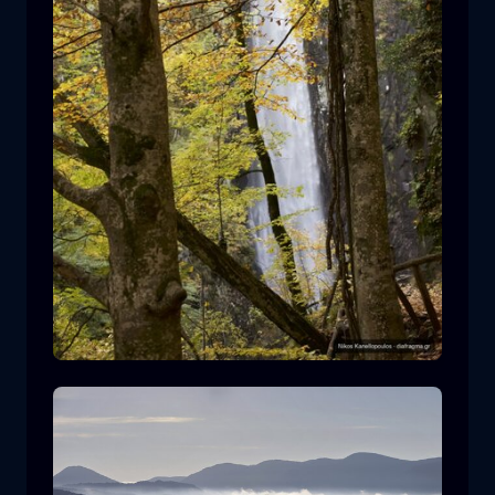
Καταρράκτης Λειβαδίτη
καταρράκτης
νερό