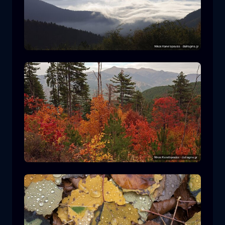
Ε.Δ. Ροδόπης
βουνό
Εθνικό Πάρκο
Πεζοπορία στον Ε.Δ. Πίνδου
δάσος
χρώμα
φθινόπωρο
+2 more