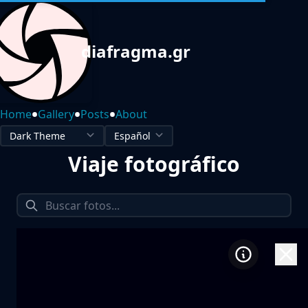
diafragma.gr
•
•
•
Home
Gallery
Posts
About
Viaje fotográfico
1