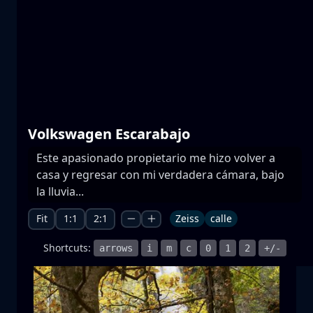
Lagos de Prespa
agua
montaña
Parque Nacional
+1 more
Volkswagen Escarabajo
Este apasionado propietario me hizo volver a
casa y regresar con mi verdadera cámara, bajo
Salida de la luna
la lluvia...
salida de la luna
luna
mar
+1 more
Fit
1:1
2:1
Zeiss
calle
Shortcuts:
arrows
i
m
c
0
1
2
+/-