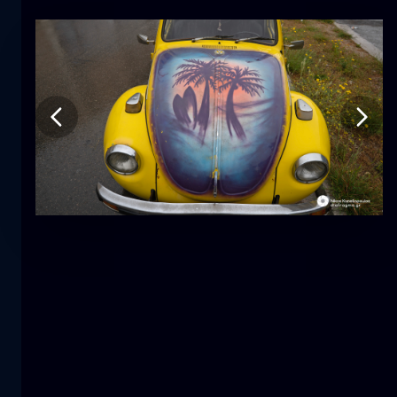
Tulipán
flor
macro
La sirena
primer plano