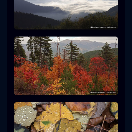
Parque Nacional Rodopi
montaña
Parque Nacional
Senderismo en el Parque Nacional
Pindos
bosque
color
otoño
+2 more