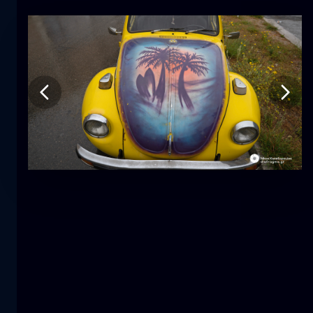
郁金香
花
macro
美人鱼
特写