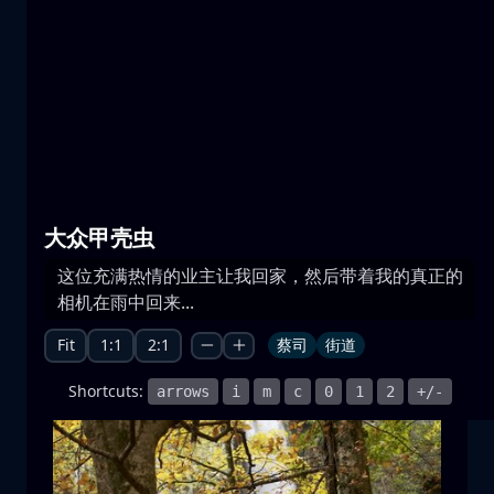
普雷斯帕湖
水
山
国家公园
+1 more
大众甲壳虫
这位充满热情的业主让我回家，然后带着我的真正的
月升
相机在雨中回来...
月升
月亮
海
+1 more
Fit
1:1
2:1
蔡司
街道
Shortcuts:
arrows
i
m
c
0
1
2
+/-