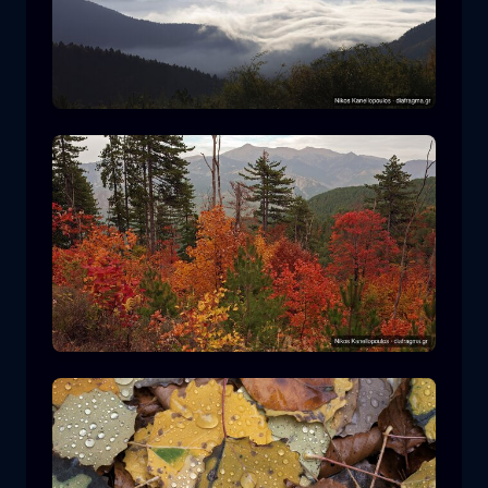
罗多皮国家公园
山
国家公园
在平多斯国家公园徒步旅行
森林
颜色
秋天
+2 more