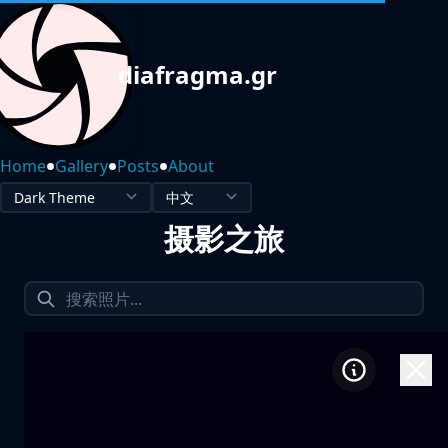
diafragma.gr
•
•
•
Home
Gallery
Posts
About
摄影之旅
1