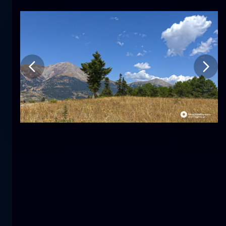
Tulipano
fiore
macro
La sirena
primo piano