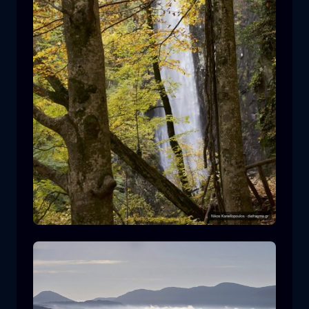
Leivaditis waterfall
cascata
acqua