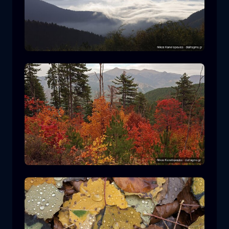
Parco Nazionale Rodopi
montagna
Parco Nazionale
Escursionismo nel Parco Nazionale di
Pindos
foresta
colore
autunno
+2 more