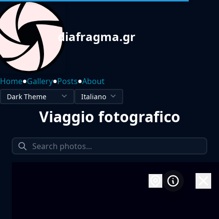
diafragma.gr
•
•
•
Home
Gallery
Posts
About
Viaggio fotografico
1