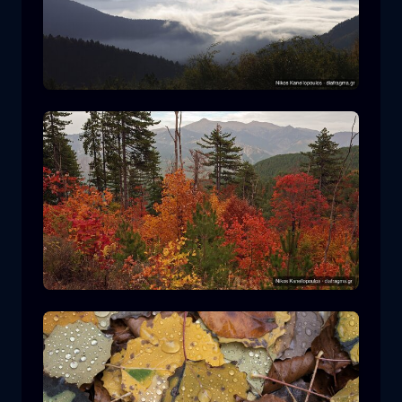
Ε.Δ. Ροδόπης
βουνό
Εθνικό Πάρκο
Πεζοπορία στον Ε.Δ. Πίνδου
δάσος
χρώμα
φθινόπωρο
+2 more