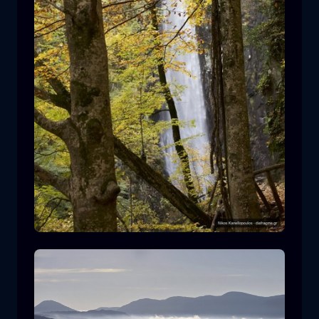
Καταρράκτης Λειβαδίτη
καταρράκτης
νερό