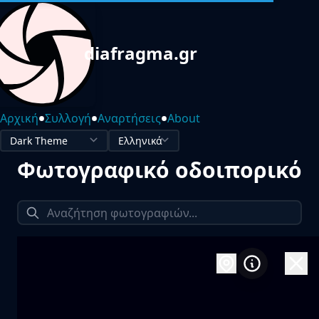
diafragma.gr
•
•
•
Αρχική
Συλλογή
Αναρτήσεις
About
Φωτογραφικό οδοιπορικό
1