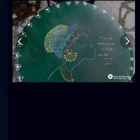
Τουλίπα
λουλούδι
macro
Η γοργόνα
κοντινά