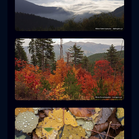
Parco Nazionale Rodopi
montagna
Parco Nazionale
Escursionismo nel Parco Nazionale di
Pindos
foresta
colore
autunno
+2 more