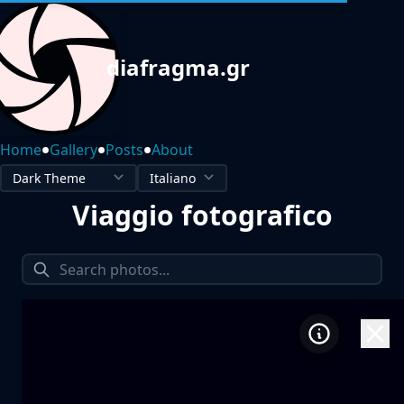
diafragma.gr
•
•
•
Home
Gallery
Posts
About
Viaggio fotografico
1