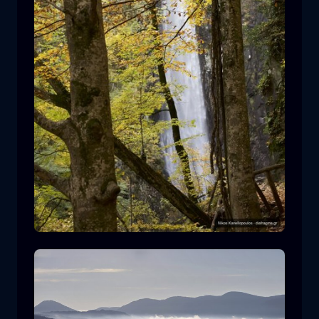
Leivaditis waterfall
cascata
acqua