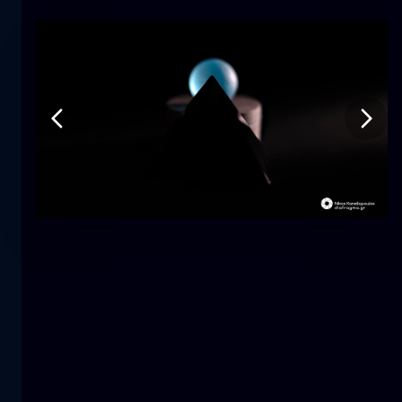
Tulipano
fiore
macro
La sirena
primo piano