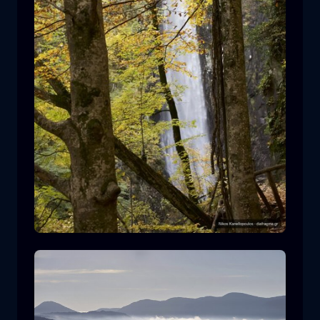
Καταρράκτης Λειβαδίτη
καταρράκτης
νερό