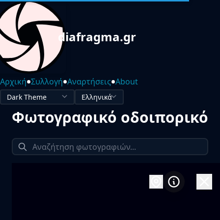
diafragma.gr
•
•
•
Αρχική
Συλλογή
Αναρτήσεις
About
Φωτογραφικό οδοιπορικό
1