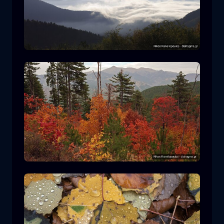
Ε.Δ. Ροδόπης
βουνό
Εθνικό Πάρκο
Πεζοπορία στον Ε.Δ. Πίνδου
δάσος
χρώμα
φθινόπωρο
+2 more