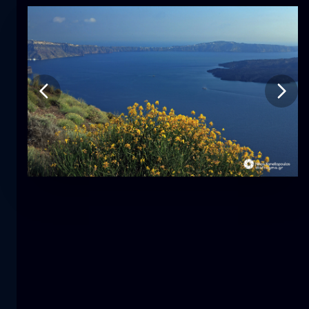
Τουλίπα
λουλούδι
macro
Η γοργόνα
κοντινά