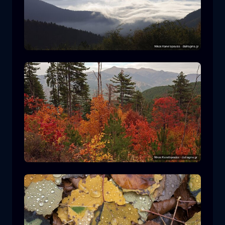
Parque Nacional Rodopi
montaña
Parque Nacional
Senderismo en el Parque Nacional
Pindos
bosque
color
otoño
+2 more