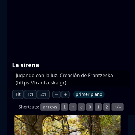
Lagos de Prespa
agua
montaña
Parque Nacional
+1 more
La sirena
Jugando con la luz. Creación de Frantzeska
Salida de la luna
(https://frantzeska.gr)
salida de la luna
luna
mar
+1 more
Fit
1:1
2:1
primer plano
Shortcuts:
arrows
i
m
c
0
1
2
+/-