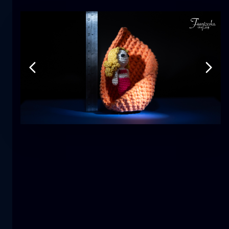
Tulipán
flor
macro
La sirena
primer plano