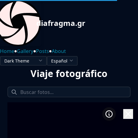
diafragma.gr
•
•
•
Home
Gallery
Posts
About
Viaje fotográfico
1