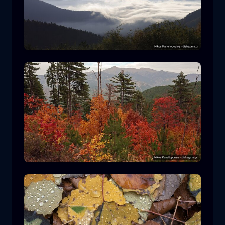
Parco Nazionale Rodopi
montagna
Parco Nazionale
Escursionismo nel Parco Nazionale di
Pindos
foresta
colore
autunno
+2 more