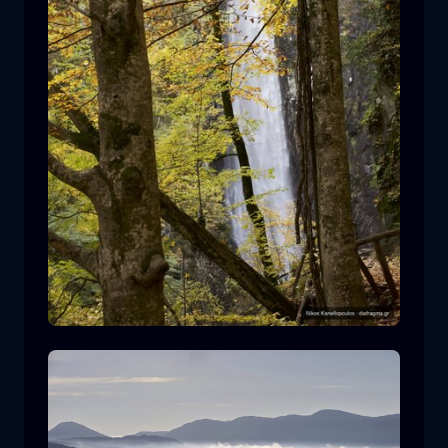
Leivaditis waterfall
cascata
acqua