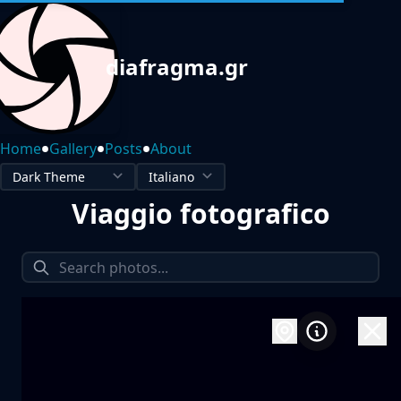
diafragma.gr
•
•
•
Home
Gallery
Posts
About
Viaggio fotografico
1