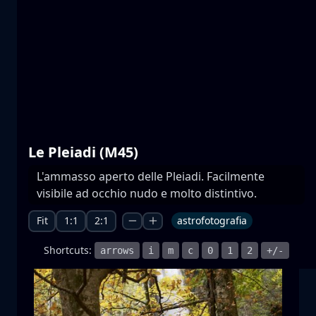
Laghi di Prespa
acqua
montagna
Parco Nazionale
+1 more
Le Pleiadi (M45)
L'ammasso aperto delle Pleiadi. Facilmente
Moonrise
visibile ad occhio nudo e molto distintivo.
sorgere della luna
luna
mare
+1 more
Fit
1:1
2:1
astrofotografia
Shortcuts:
arrows
i
m
c
0
1
2
+/-