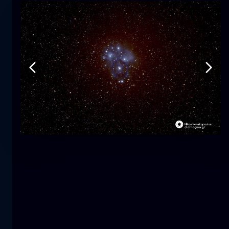
Tulipano
fiore
macro
La sirena
primo piano