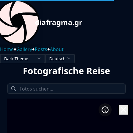
diafragma.gr
•
•
•
Home
Gallery
Posts
About
Fotografische Reise
1