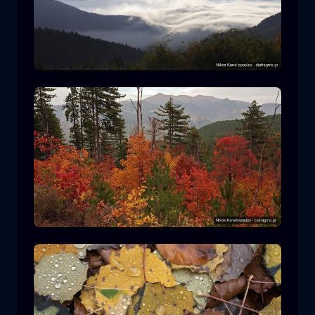
Nationalpark Rodopi
Berg
Nationalpark
Wandern im Nationalpark Pindos
Wald
Farbe
Herbst
+2 more