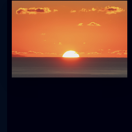
Tulpe
Blume
macro
Die Meerjungfrau
Nahaufnahme