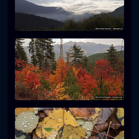
Nationalpark Rodopi
Berg
Nationalpark
Wandern im Nationalpark Pindos
Wald
Farbe
Herbst
+2 more