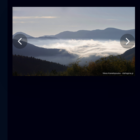
Tulpe
Blume
macro
Die Meerjungfrau
Nahaufnahme