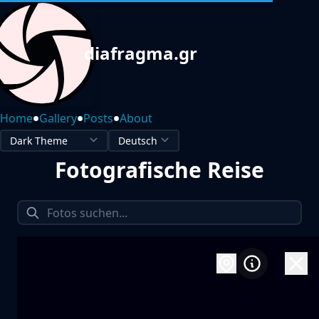
diafragma.gr
•
•
•
Home
Gallery
Posts
About
Fotografische Reise
1