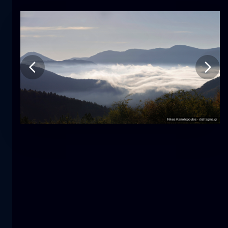
Tulipano
fiore
macro
La sirena
primo piano