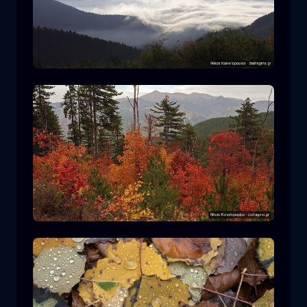
Parco Nazionale Rodopi
montagna
Parco Nazionale
Escursionismo nel Parco Nazionale di
Pindos
foresta
colore
autunno
+2 more