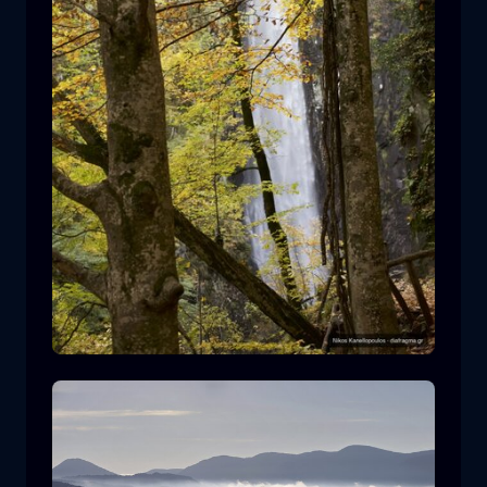
Leivaditis waterfall
cascata
acqua