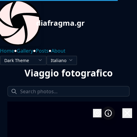
diafragma.gr
•
•
•
Home
Gallery
Posts
About
Viaggio fotografico
1