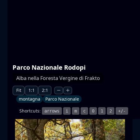
Laghi di Prespa
acqua
montagna
Parco Nazionale
+1 more
Parco Nazionale Rodopi
Alba nella Foresta Vergine di Frakto
Moonrise
sorgere della luna
luna
mare
+1 more
Fit
1:1
2:1
montagna
Parco Nazionale
Shortcuts:
arrows
i
m
c
0
1
2
+/-