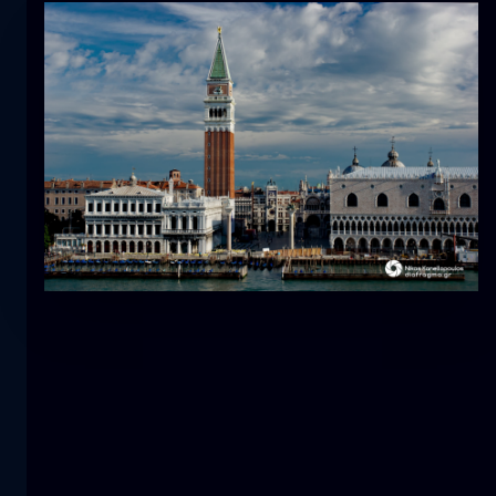
Tulipano
fiore
macro
La sirena
primo piano