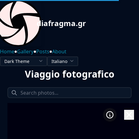
diafragma.gr
•
•
•
Home
Gallery
Posts
About
Viaggio fotografico
1