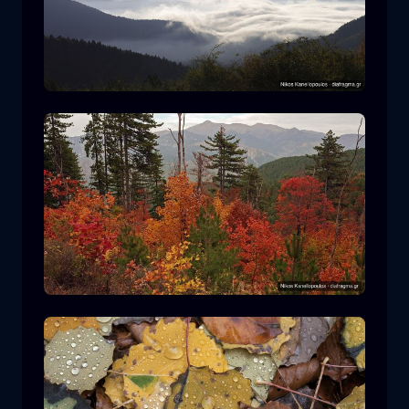
Parco Nazionale Rodopi
montagna
Parco Nazionale
Escursionismo nel Parco Nazionale di
Pindos
foresta
colore
autunno
+2 more