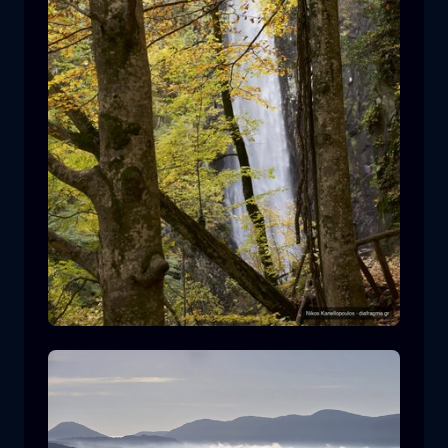
Leivaditis waterfall
cascata
acqua