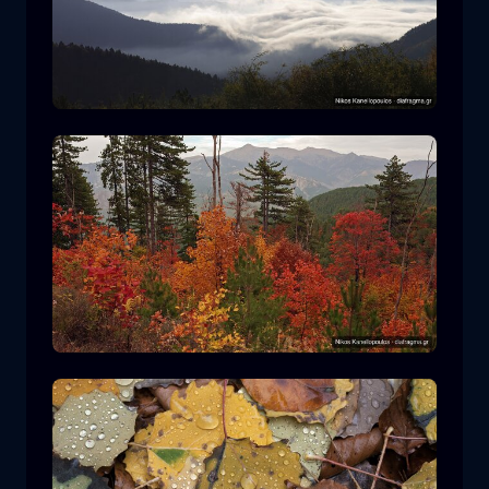
Nationalpark Rodopi
Berg
Nationalpark
Wandern im Nationalpark Pindos
Wald
Farbe
Herbst
+2 more