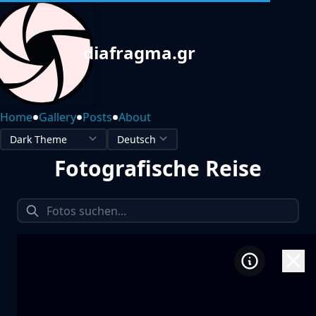
diafragma.gr
•
•
•
Home
Gallery
Posts
About
Fotografische Reise
1