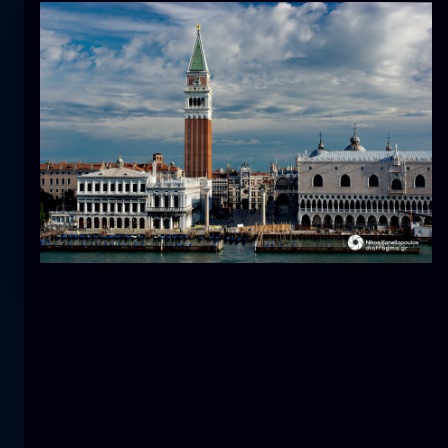
Tulpe
Blume
macro
Die Meerjungfrau
Nahaufnahme