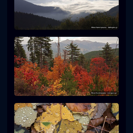
Parque Nacional Rodopi
montaña
Parque Nacional
Senderismo en el Parque Nacional
Pindos
bosque
color
otoño
+2 more