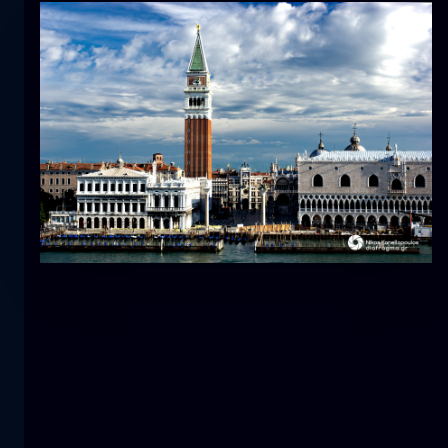
Tulipán
flor
macro
La sirena
primer plano