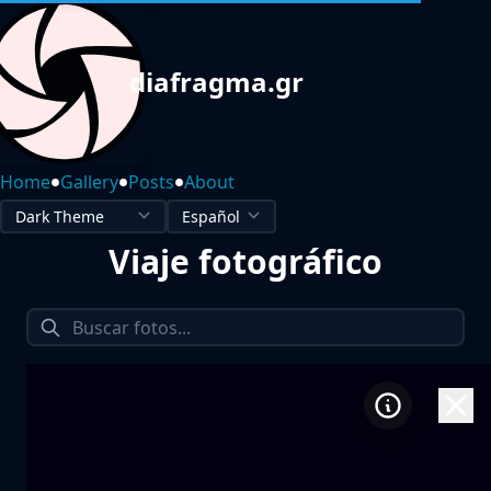
diafragma.gr
•
•
•
Home
Gallery
Posts
About
Viaje fotográfico
1