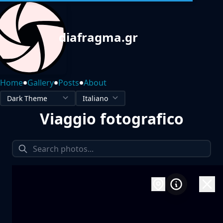
diafragma.gr
•
•
•
Home
Gallery
Posts
About
Viaggio fotografico
1