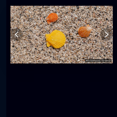
Tulipano
fiore
macro
La sirena
primo piano