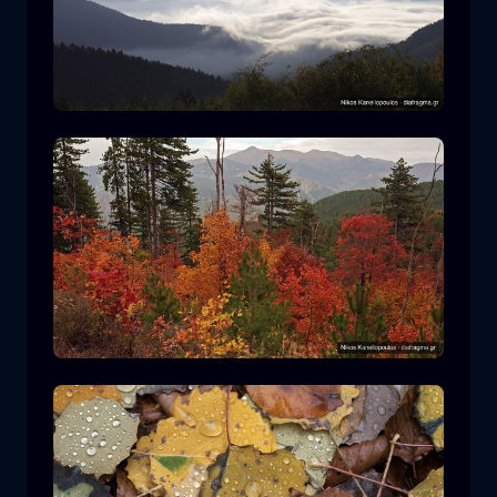
Parco Nazionale Rodopi
montagna
Parco Nazionale
Escursionismo nel Parco Nazionale di
Pindos
foresta
colore
autunno
+2 more