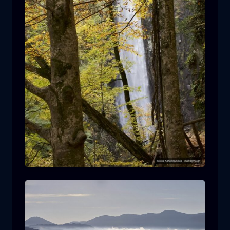
Leivaditis waterfall
cascata
acqua