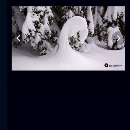
Tulpe
Blume
macro
Die Meerjungfrau
Nahaufnahme