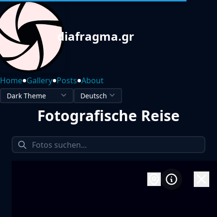
diafragma.gr
•
•
•
Home
Gallery
Posts
About
Fotografische Reise
1