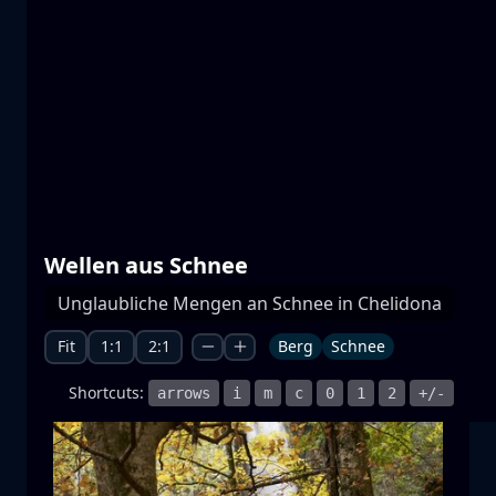
Prespa Seen
Wasser
Berg
Nationalpark
+1 more
Wellen aus Schnee
Mondaufgang
Unglaubliche Mengen an Schnee in Chelidona
Mondaufgang
Mond
Meer
+1 more
Fit
1:1
2:1
Berg
Schnee
Shortcuts:
arrows
i
m
c
0
1
2
+/-