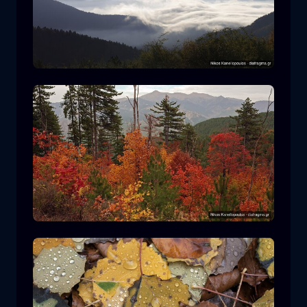
Nationalpark Rodopi
Berg
Nationalpark
Wandern im Nationalpark Pindos
Wald
Farbe
Herbst
+2 more