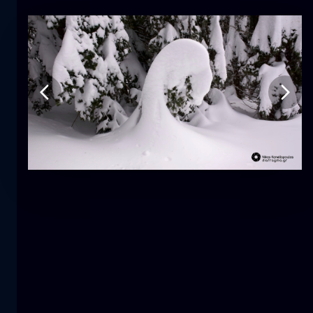
Tulipano
fiore
macro
La sirena
primo piano