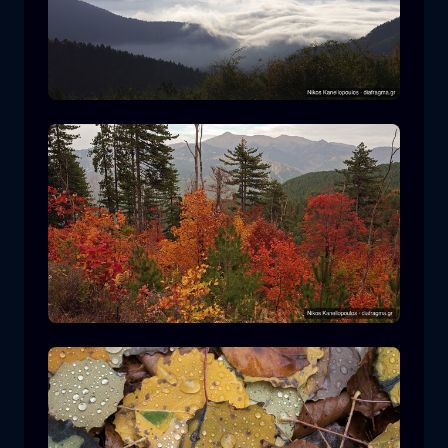
Parco Nazionale Rodopi
montagna
Parco Nazionale
Escursionismo nel Parco Nazionale di
Pindos
foresta
colore
autunno
+2 more