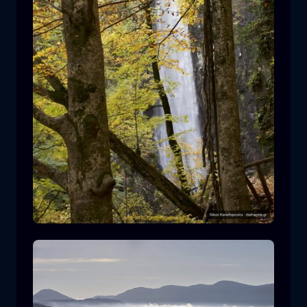
Leivaditis waterfall
cascata
acqua