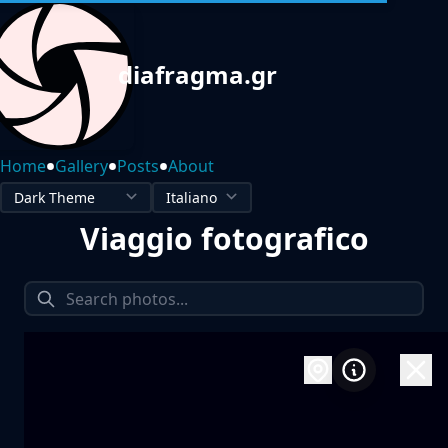
diafragma.gr
•
•
•
Home
Gallery
Posts
About
Viaggio fotografico
1