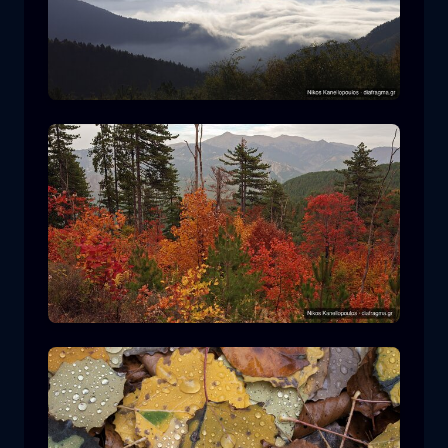
Parco Nazionale Rodopi
montagna
Parco Nazionale
Escursionismo nel Parco Nazionale di
Pindos
foresta
colore
autunno
+2 more