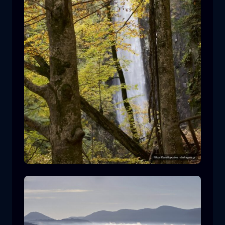
Leivaditis waterfall
cascata
acqua