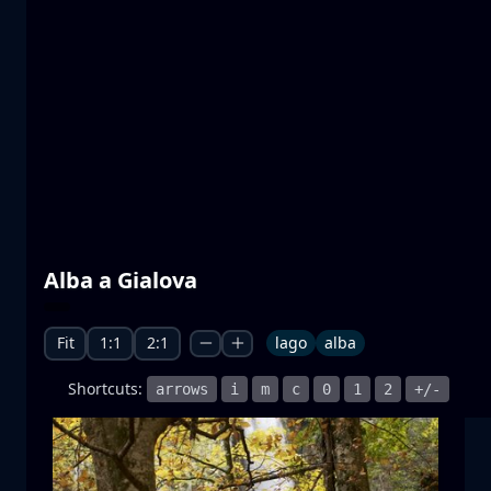
Laghi di Prespa
acqua
montagna
Parco Nazionale
+1 more
Moonrise
Alba a Gialova
sorgere della luna
luna
mare
+1 more
Fit
1:1
2:1
lago
alba
Shortcuts:
arrows
i
m
c
0
1
2
+/-