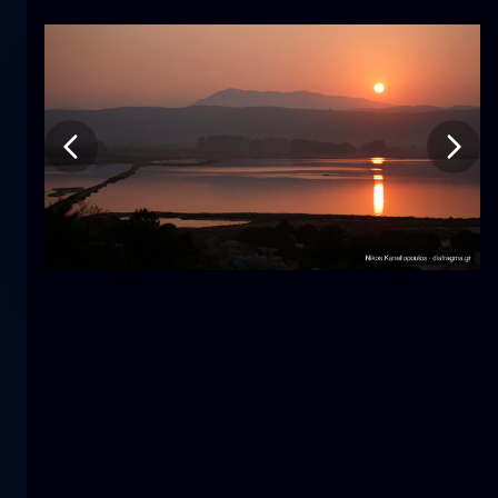
Tulipano
fiore
macro
La sirena
primo piano