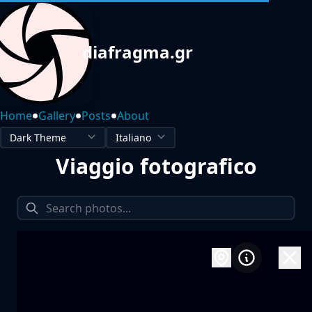
diafragma.gr
•
•
•
Home
Gallery
Posts
About
Viaggio fotografico
1