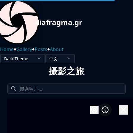
diafragma.gr
•
•
•
Home
Gallery
Posts
About
摄影之旅
1