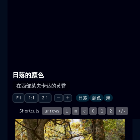
普雷斯帕湖
水
山
国家公园
+1 more
日落的颜色
月升
在西部莱夫卡达的黄昏
月升
月亮
海
+1 more
Fit
1:1
2:1
日落
颜色
海
Shortcuts:
arrows
i
m
c
0
1
2
+/-