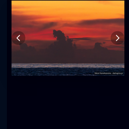
郁金香
花
macro
美人鱼
特写