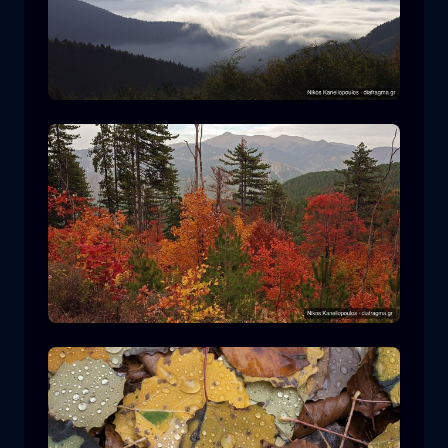
罗多皮国家公园
山
国家公园
在平多斯国家公园徒步旅行
森林
颜色
秋天
+2 more