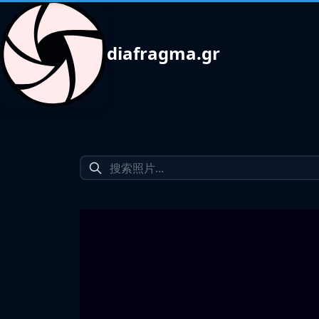
diafragma.gr
1
2