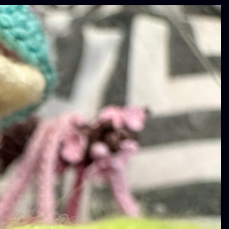
1000星级酒店
天体摄影
山
昴星团 (M45)
天体摄影