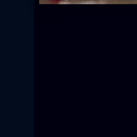
银莲花
Or
花
特写
特
海贝
普
特写
海滩
海
水