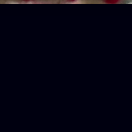
chis simia
My cat
写
花
蔡司
动物
雷斯帕湖
月升
山
国家公园
+1 more
月升
月亮
海
+1 more