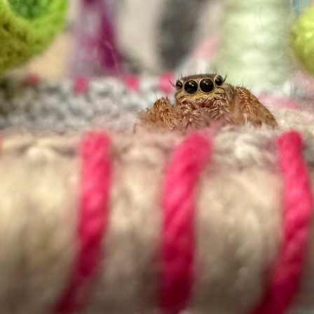
尾花
Arcturos bear refuge
山
森林
马市场
Sympetrum sanguineu
提卡
蔡司
日落
+2 more
颜色
特写