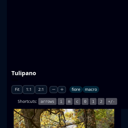
Laghi di Prespa
acqua
montagna
Parco Nazionale
+1 more
Moonrise
Tulipano
sorgere della luna
luna
mare
+1 more
Fit
1:1
2:1
fiore
macro
Shortcuts:
arrows
i
m
c
0
1
2
+/-