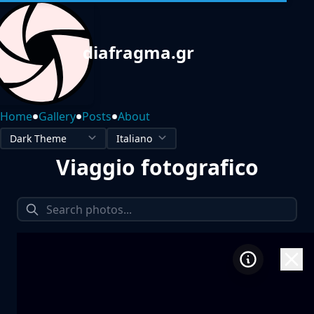
diafragma.gr
•
•
•
Home
Gallery
Posts
About
Viaggio fotografico
1