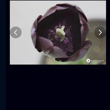
Tulipano
fiore
macro
La sirena
primo piano