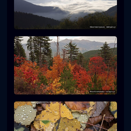
Parco Nazionale Rodopi
montagna
Parco Nazionale
Escursionismo nel Parco Nazionale di
Pindos
foresta
colore
autunno
+2 more