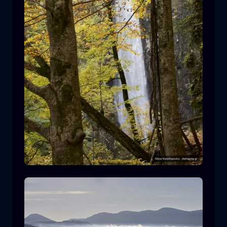
Leivaditis waterfall
cascata
acqua